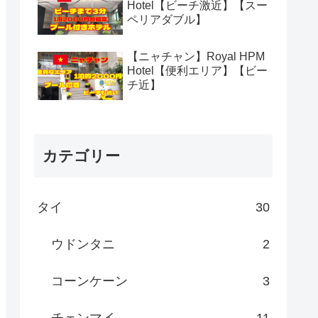
Hotel【ビーチ激近】【スー
ペリアダブル】
【ニャチャン】Royal HPM
Hotel【便利エリア】【ビー
チ近】
カテゴリー
タイ
30
ウドンタニ
2
コーンケーン
3
チェンマイ
11