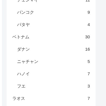
バンコク
9
パタヤ
4
ベトナム
30
ダナン
16
ニャチャン
5
ハノイ
7
フエ
3
ラオス
7