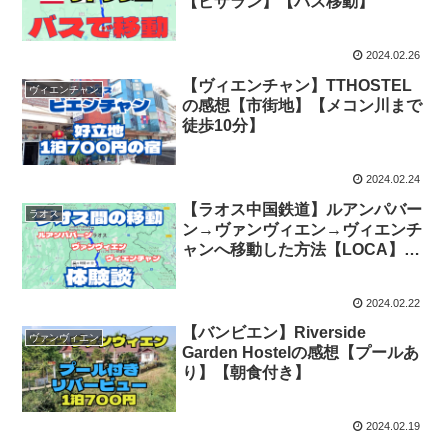
【ビザラン】【バス移動】
2024.02.26
【ヴィエンチャン】TTHOSTEL
ヴィエンチャン
の感想【市街地】【メコン川まで
徒歩10分】
2024.02.24
【ラオス中国鉄道】ルアンパバー
ラオス
ン→ヴァンヴィエン→ヴィエンチ
ャンへ移動した方法【LOCA】
【トゥクトゥク】【バス】
2024.02.22
【バンビエン】Riverside
ヴァンヴィエン
Garden Hostelの感想【プールあ
り】【朝食付き】
2024.02.19